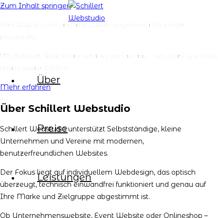
Zum Inhalt springen
Ihre Website soll auffallen, überzeugen und Besucher
begeistern.
Mit Schillert Webstudio wird sie genau das – einzigartig, schnell
und unwiderstehlich.
Über
Mehr erfahren
Über Schillert Webstudio
Preise
Schillert Webstudio unterstützt Selbstständige, kleine
Unternehmen und Vereine mit modernen,
benutzerfreundlichen Websites.
Der Fokus liegt auf individuellem Webdesign, das optisch
Leistungen
überzeugt, technisch einwandfrei funktioniert und genau auf
Ihre Marke und Zielgruppe abgestimmt ist.
Ob Unternehmenswebsite, Event Website oder Onlineshop –